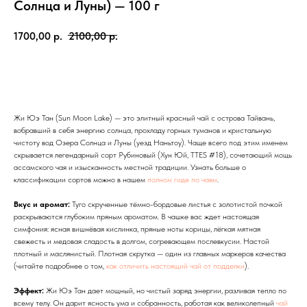
Солнца и Луны) — 100 г
1700,00
р.
2100,00
р.
КУПИТЬ
Жи Юэ Тан (Sun Moon Lake) — это элитный красный чай с острова Тайвань,
вобравший в себя энергию солнца, прохладу горных туманов и кристальную
чистоту вод Озера Солнца и Луны (уезд Наньтоу). Чаще всего под этим именем
скрывается легендарный сорт Рубиновый (Хун Юй, TTES #18), сочетающий мощь
ассамского чая и изысканность местной традиции. Узнать больше о
классификации сортов можно в нашем
полном гиде по чаям
.
Вкус и аромат:
Туго скрученные тёмно-бордовые листья с золотистой почкой
раскрываются глубоким пряным ароматом. В чашке вас ждет настоящая
симфония: ясная вишнёвая кислинка, пряные ноты корицы, лёгкая мятная
свежесть и медовая сладость в долгом, согревающем послевкусии. Настой
плотный и маслянистый. Плотная скрутка — один из главных маркеров качества
(читайте подробнее о том,
как отличить настоящий чай от подделки
).
Эффект:
Жи Юэ Тан дает мощный, но чистый заряд энергии, разливая тепло по
всему телу. Он дарит ясность ума и собранность, работая как великолепный
чай