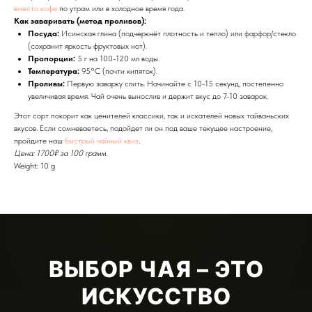
вместо кофе
по утрам или в холодное время года.
Как заваривать (метод проливов):
Посуда:
Исинская глина (подчеркнёт плотность и тепло) или фарфор/стекло
(сохранит яркость фруктовых нот).
Пропорции:
5 г на 100-120 мл воды.
Температура:
95°C (почти кипяток).
Проливы:
Первую заварку слить. Начинайте с 10-15 секунд, постепенно
увеличивая время. Чай очень вынослив и держит вкус до 7-10 заварок.
Этот сорт покорит как ценителей классики, так и искателей новых тайваньских
вкусов. Если сомневаетесь, подойдет ли он под ваше текущее настроение,
пройдите наш
быстрый чайный квиз
.
Цена: 1700₽ за 100 грамм.
Weight: 10 g
ВЫБОР ЧАЯ – ЭТО
ИСКУССТВО