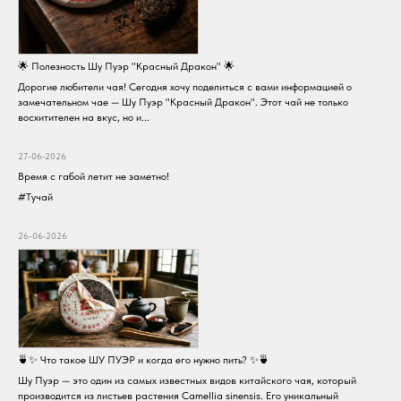
🌟 Полезность Шу Пуэр "Красный Дракон" 🌟
Дорогие любители чая! Сегодня хочу поделиться с вами информацией о
замечательном чае — Шу Пуэр "Красный Дракон". Этот чай не только
восхитителен на вкус, но и...
27-06-2026
Время с габой летит не заметно!
#Тучай
26-06-2026
🍵✨ Что такое ШУ ПУЭР и когда его нужно пить? ✨🍵
Шу Пуэр — это один из самых известных видов китайского чая, который
производится из листьев растения Camellia sinensis. Его уникальный