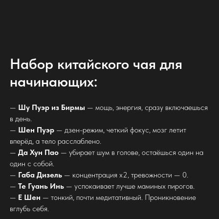
Набор китайского чая для
начинающих:
—
Шу Пуэр из Бирмы
— мощь, энергия, сразу включаешься
в день.
—
Шен Пуэр
— дзен-режим, четкий фокус, мозг летит
вперёд, а тело расслаблено.
—
Да Хун Пао
— убирает шум в голове, остаёшься один на
один с собой.
—
Габа Дизель
— концентрация x2, тревожности — 0.
—
Те Гуань Инь
— успокаивает лучше маминых пирогов.
—
Е Шен
— тонкий, почти медитативный. Проникновение
вглубь себя.