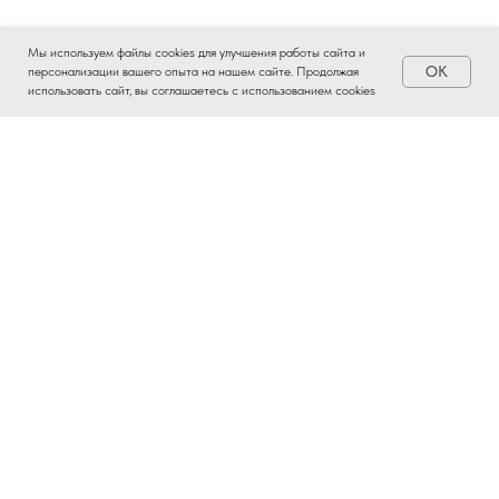
Мы используем файлы cookies для улучшения работы сайта и
OK
персонализации вашего опыта на нашем сайте. Продолжая
использовать сайт, вы соглашаетесь с использованием cookies
ВЫБОР ЧАЯ – ЭТО
ИСКУССТВО
Ты, наверняка, слышал трек «Чайный пьяница».
Баста и Гуф в нем точно передали атмосферу
глубоких разговоров и тот самый вайб
правильного чая.
Настоящий китайский чай — это не пакетики со
вкусом картона. Это легальный чит-код к твоему
состоянию. Жми на сферу и выбирай эффект,