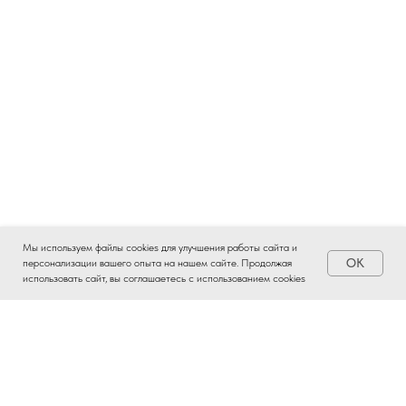
Мы используем файлы cookies для улучшения работы сайта и
OK
персонализации вашего опыта на нашем сайте. Продолжая
использовать сайт, вы соглашаетесь с использованием cookies
ВЫБОР ЧАЯ – ЭТО