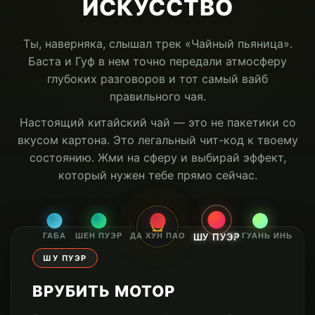
3.
Шен
Пуэр
—
медитация
в
чашке