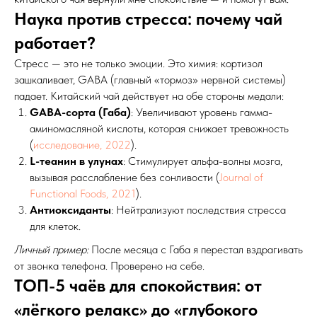
Как
китайский
чай
спасает
от
стресса:
мой
путь
от