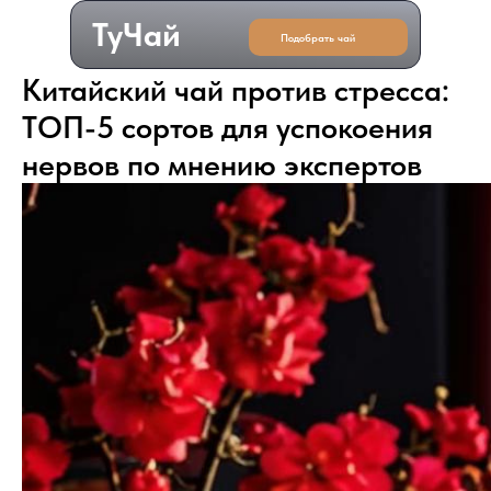
ТуЧай
Подобрать чай
Китайский
чай
против
стресса:
ТОП-5
сортов
для
успокоения
нервов
по
мнению