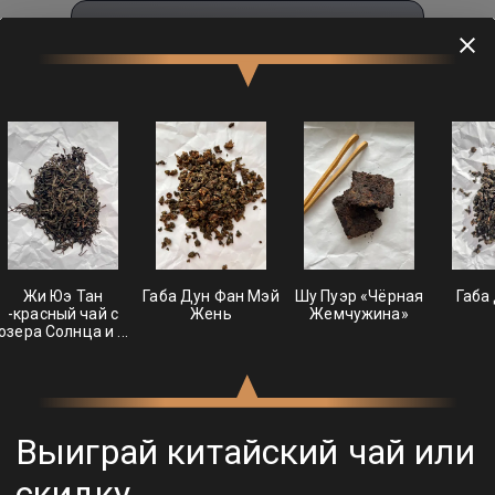
ТуЧай
Подобрать чай
Как правильно заварить пуэр?