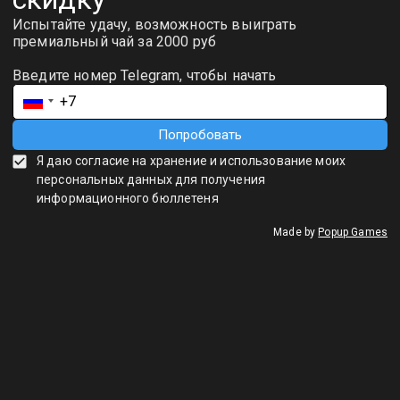
Пуэр: не просто чай, а состояние
души
Мой первый опыт с пуэром много лет назад был не самым
удачным: я получил горький, мутный настой, который совсем
не походил на тот сладкий, бархатный вкус, который мне
обещали. Тогда я понял — все дело в технологии. За годы
практики я отточил ее до мелочей и научу вас, как избежать
моих ошибок. Пуэр — это живой организм, и обращаться с
ним нужно с уважением и знанием.
Шу или Шен? Выбор определяет
все