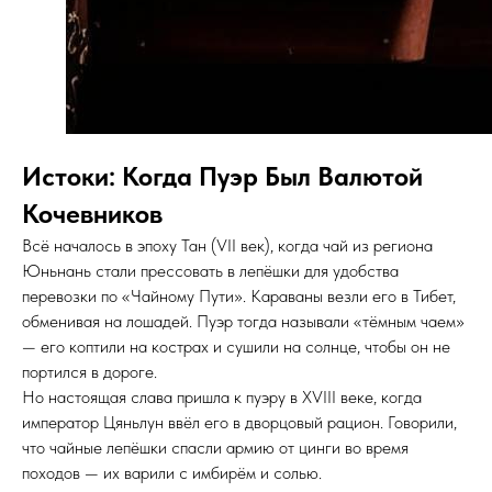
Истоки: Когда Пуэр Был Валютой
Кочевников
Всё началось в эпоху Тан (VII век), когда чай из региона
Юньнань стали прессовать в лепёшки для удобства
перевозки по «Чайному Пути». Караваны везли его в Тибет,
обменивая на лошадей. Пуэр тогда называли «тёмным чаем»
— его коптили на кострах и сушили на солнце, чтобы он не
портился в дороге.
Но настоящая слава пришла к пуэру в XVIII веке, когда
император Цяньлун ввёл его в дворцовый рацион. Говорили,
что чайные лепёшки спасли армию от цинги во время
походов — их варили с имбирём и солью.