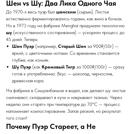
Шен vs Шу: Два Лика Одного Чая
До 1970-х весь пуэр был
шенским
(сырым). Листья
естественно ферментировались годами, как вино в бочках.
Но в 1973 году на фабрике Menghai придумали технологию
шу
(искусственного состаривания) — ускорили процесс до
45 дней. Теперь:
Шен Пуэр
(например,
Старый Шен
за 900₽/50г) —
яркий, с цветочными нотами. Со временем становится
глубже, как коньяк.
Шу Пуэр
(как
Кремовый Тигр
за 1000₽/100г) — сразу
готов к употреблению. Вкус — шоколад, чернослив,
древесная кора.
На фабрике в Сишуанбаньне я видел, как делают шу: листья
смачивают, складывают в кучи и накрывают тканью. Через
неделю они «горят» при температуре до 70°C — процесс
напоминает компостирование. Запах резкий, но результат
того стоит!
Почему Пуэр Стареет, а Не