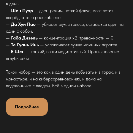
в день.
—
Шен Пуэр
— дзен-режим, четкий фокус, мозг летит
вперёд, а тело расслаблено.
—
Да Хун Пао
— убирает шум в голове, остаёшься один на
один с собой.
—
Габа Дизель
— концентрация x2, тревожности — 0.
—
Те Гуань Инь
— успокаивает лучше маминых пирогов.
—
Е Шен
— тонкий, почти медитативный. Проникновение
вглубь себя.
Такой набор — это как в один день побывать и в горах, и в
монастыре, и на киберсоревнованиях, и дома на
подоконнике с пледом. Всё в одном наборе.
Подробнее