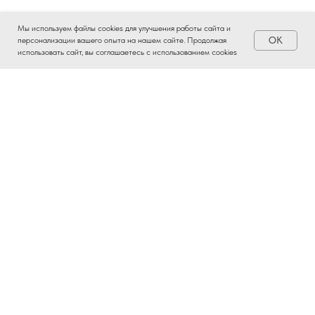
Мы используем файлы cookies для улучшения работы сайта и
OK
персонализации вашего опыта на нашем сайте. Продолжая
использовать сайт, вы соглашаетесь с использованием cookies
ВЫБОР ЧАЯ – ЭТО
ИСКУССТВО
Ты, наверняка, слышал трек «Чайный пьяница».
Баста и Гуф в нем точно передали атмосферу
глубоких разговоров и тот самый вайб
правильного чая.
Настоящий китайский чай — это не пакетики со
вкусом картона. Это легальный чит-код к твоему
состоянию. Жми на сферу и выбирай эффект,