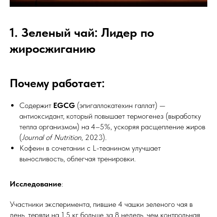
1. Зеленый чай: Лидер по
жиросжиганию
Почему работает:
Содержит
EGCG
(эпигаллокатехин галлат) —
антиоксидант, который повышает термогенез (выработку
тепла организмом) на 4–5%, ускоряя расщепление жиров
(
Journal of Nutrition
, 2023).
Кофеин в сочетании с L-теанином улучшает
выносливость, облегчая тренировки.
Исследование
:
Участники эксперимента, пившие 4 чашки зеленого чая в
день, теряли на 1,5 кг больше за 8 недель, чем контрольная