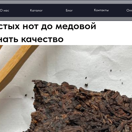
Контакты
О нас
Каталог
Блог
Оп
стых нот до медовой
нать качество