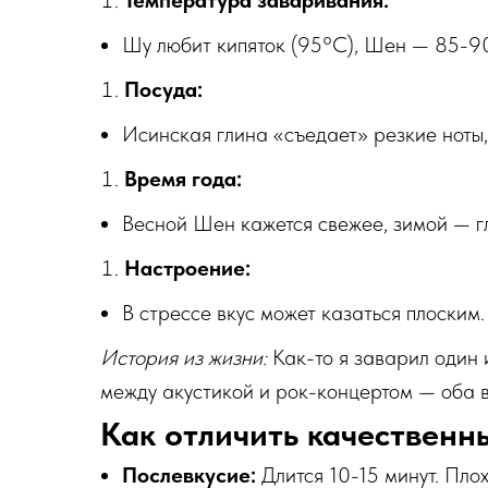
Температура заваривания:
Шу любит кипяток (95°C), Шен — 85-9
Посуда:
Исинская глина «съедает» резкие ноты,
Время года:
Весной Шен кажется свежее, зимой — г
Настроение:
В стрессе вкус может казаться плоским.
История из жизни:
Как-то я заварил один и
между акустикой и рок-концертом — оба в
Как отличить качественн
Послевкусие:
Длится 10-15 минут. Плох