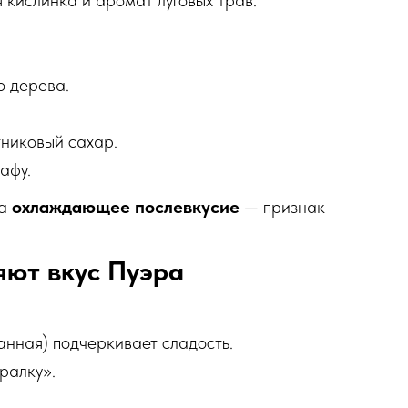
 кислинка и аромат луговых трав.
о дерева.
тниковый сахар.
афу.
на
охлаждающее послевкусие
— признак
яют вкус Пуэра
анная) подчеркивает сладость.
ралку».