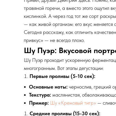
Привет, друзья! Дмитрий здесь. Помню, 
травяной горечи, а вместо этого ощутил вк
кислинкой. А через год тот же сорт раск
— как живой организм: его вкус меняется 
Сегодня расскажу, как отличить качествен
привкус» — не всегда плохо.
Шу Пуэр: Вкусовой портр
Шу Пуэр проходит ускоренную ферментацию
многогранным. Вот этапы дегустации:
Первые проливы (5-10 сек):
Основные ноты:
чернослив, грецкий о
Текстура:
маслянистая, обволакивающа
Пример:
Шу «Кремовый тигр»
— сливоч
Средние проливы (15-30 сек):