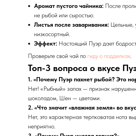
Аромат пустого чайника:
После проли
не рыбой или сыростью.
Листья после заваривания:
Цельные, 
низкосортный.
Эффект:
Настоящий Пуэр дает бодрость
Проверьте свой чай по
гиду о подделках
.
Топ-3 вопроса о вкусе Пу
1. «Почему Пуэр пахнет рыбой? Это н
Нет! «Рыбный» запах — признак нарушен
шоколадом, Шен — цветами.
2. «Что значит «влажная земля» во вку
Нет, это характерная терпковатая нота в
неприятно.
3. «Почему Пуэр иногда горчит?»