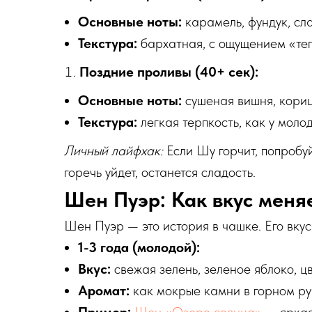
Основные ноты:
карамель, фундук, сл
Текстура:
бархатная, с ощущением «теп
Поздние проливы (40+ сек):
Основные ноты:
сушеная вишня, кориц
Текстура:
легкая терпкость, как у молод
Личный лайфхак:
Если Шу горчит, попробу
горечь уйдет, останется сладость.
Шен Пуэр: Как вкус меня
Шен Пуэр — это история в чашке. Его вкус
1-3 года (молодой):
Вкус:
свежая зелень, зеленое яблоко, ц
Аромат:
как мокрые камни в горном ру