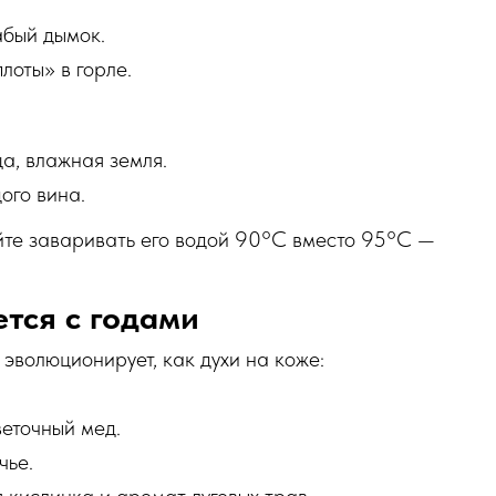
абый дымок.
лоты» в горле.
а, влажная земля.
ого вина.
йте заваривать его водой 90°C вместо 95°C —
ется с годами
 эволюционирует, как духи на коже:
веточный мед.
чье.