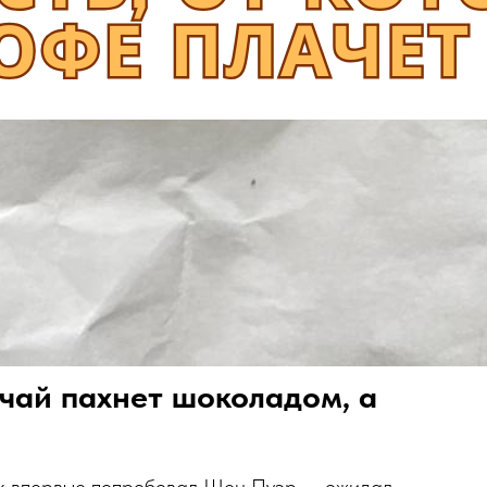
 чай пахнет шоколадом, а