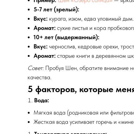
Пример:
Шен «Озеро солнца»
— яркая
5-7 лет (зрелый):
Вкус:
курага, изюм, едва уловимый дым.
Аромат:
сухие листья и кора пробковог
10+ лет (выдержанный):
Вкус:
чернослив, кедровые орехи, трос
Аромат:
старые книги в деревянном шк
Совет:
Пробуя Шен, обратите внимание 
качества.
5 факторов, которые мен
Вода:
Мягкая вода (родниковая или фильтров
Жесткая вода усиливает горечь и «мине