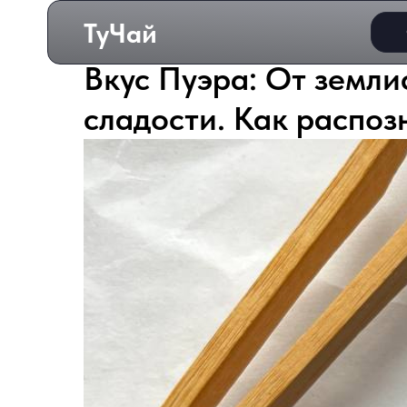
ТуЧай
Вкус Пуэра: От земли
сладости. Как распоз