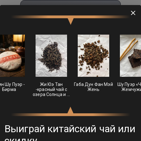
ТуЧай
Подобрать чай