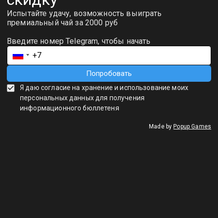
Шэн Пуэр «Синяя печать» (Мэнхай,
Баньчжан) — 100 г
1 600
р.
2 100
р.
КУПИТЬ
Шэн Пуэр «Синяя печать» (Ци цзы бин) — это не просто формованный лист, это
живая история о терруаре, возрасте и огромном потенциале. Этот чай для многих
становится первой правильной встречей с настоящим шэн пуэром.
Происхождение (место силы):
Чай произведен в уезде Мэнхай — сердце
пуэрного региона Юньнани. В составе блина заявлено мощное сырье из
местности Баньчжан. Это имя звучит как знак качества. Больше о
легендарных чайных регионах можно узнать в нашей
чайной карте Китая и
провинций
.