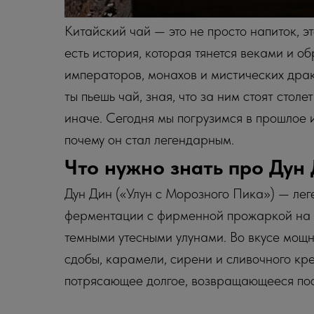
Китайский чай — это не просто напиток, э
есть история, которая тянется веками и 
императоров, монахов и мистических драко
ты пьешь чай, зная, что за ним стоят стол
иначе. Сегодня мы погрузимся в прошлое и 
почему он стал легендарным.
Что нужно знать про Дун
Дун Дин («Улун с Морозного Пика») — ле
ферментации с фирменной прожаркой на у
темными утесными улунами. Во вкусе мощ
сдобы, карамели, сирени и сливочного крем
потрясающее долгое, возвращающееся посл