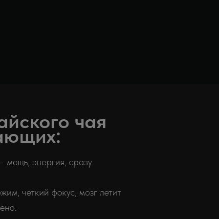
айского чая
ающих:
 мощь, энергия, сразу
им, четкий фокус, мозг летит
ено.