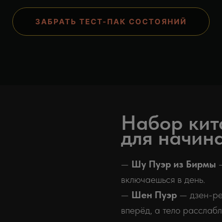
ЗАБРАТЬ ТЕСТ-ПАК СОСТОЯНИЙ
Набор кит
для начин
—
Шу Пуэр из Бирмы
—
включаешься в день.
—
Шен Пуэр
— дзен-реж
вперёд, а тело расслабл