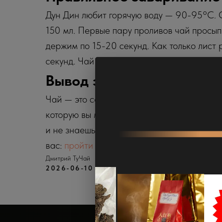
Дун Дин любит горячую воду — 90-95°C. О
150 мл. Первые пару проливов чай просыпа
держим по 15-20 секунд. Как только лист 
секунд. Чай очень щедрый и насыщенный.
Вывод эксперта
Чай — это самый вкусный способ прикосну
которую вы можете попробовать на вкус пр
и не знаешь с чего начать — залетай в н
вас:
пройти квиз
.
Дмитрий ТуЧай
2026-06-10 03:50
Чайный блог