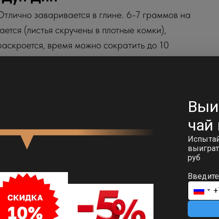
тлично заваривается в глине. 6-7 граммов на
ется (листья скручены в плотные комки),
раскроется, время можно сократить до 10
Изучите больше в нашей статье
.
ться к древней истории. Это живая традиция,
ямо у себя дома.Кстати, если глаза разбегаются
аш квиз. Поможем подобрать китайский чай под