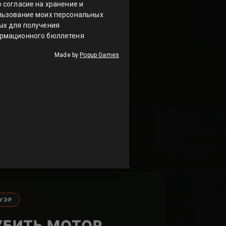
УССТВО
очно передали
о чая.
легальный чит-
ужен тебе прямо
УЭР
УБИТЬ МОТОР