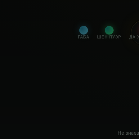
ГАБА
ШЕН ПУЭР
ДА 
Не знаеш