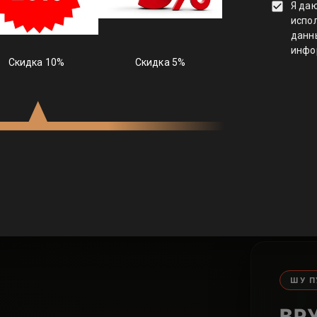
 ЧАЯ – ЭТО ИСК
а, слышал трек «Чайный пьяница». Баста и Гуф в нем т
феру глубоких разговоров и тот самый вайб правильног
айский чай — это не пакетики со вкусом картона. Это 
остоянию. Жми на сферу и выбирай эффект, который н
сейчас.
ШУ П
ВР