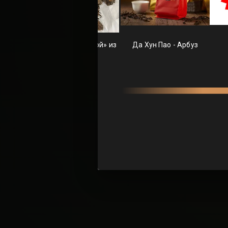
ВЫБОР
Ты, наверняк
атмос
Настоящий кит
код к твоему с