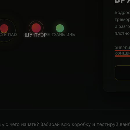
Бодрос
тремор
и разг
плотно
ХУН ПАО
ТЕ ГУАНЬ ИНЬ
ШУ ПУЭР
ЭНЕРГИ
КОНЦЕ
ь с чего начать? Забирай всю коробку и тестируй вайб