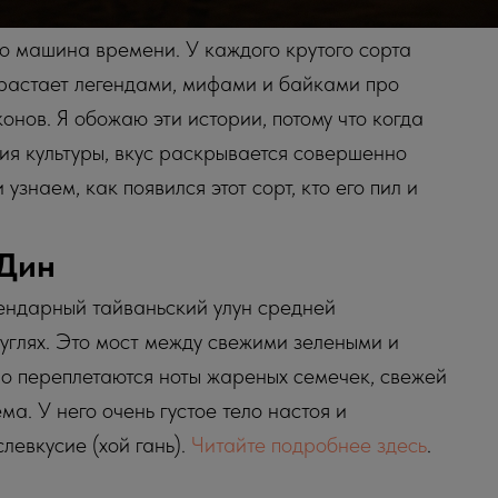
то машина времени. У каждого крутого сорта
обрастает легендами, мифами и байками про
нов. Я обожаю эти истории, потому что когда
етия культуры, вкус раскрывается совершенно
узнаем, как появился этот сорт, кто его пил и
 Дин
гендарный тайваньский улун средней
глях. Это мост между свежими зелеными и
но переплетаются ноты жареных семечек, свежей
а. У него очень густое тело настоя и
евкусие (хой гань).
Читайте подробнее здесь
.