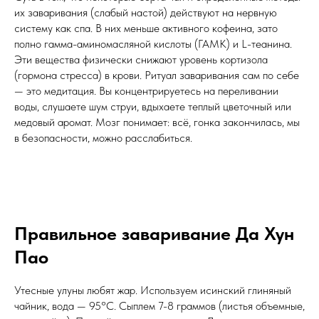
их заваривания (слабый настой) действуют на нервную
систему как спа. В них меньше активного кофеина, зато
полно гамма-аминомасляной кислоты (ГАМК) и L-теанина.
Эти вещества физически снижают уровень кортизола
(гормона стресса) в крови. Ритуал заваривания сам по себе
— это медитация. Вы концентрируетесь на переливании
воды, слушаете шум струи, вдыхаете теплый цветочный или
медовый аромат. Мозг понимает: всё, гонка закончилась, мы
в безопасности, можно расслабиться.
Правильное заваривание Да Хун
Пао
Утесные улуны любят жар. Используем исинский глиняный
чайник, вода — 95°C. Сыплем 7-8 граммов (листья объемные,