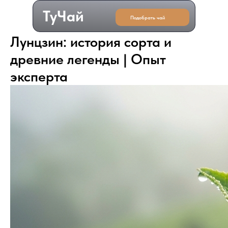
ТуЧай
Подобрать чай
Лунцзин:
история
сорта
и
древние
легенды
|
Опыт
эксперта