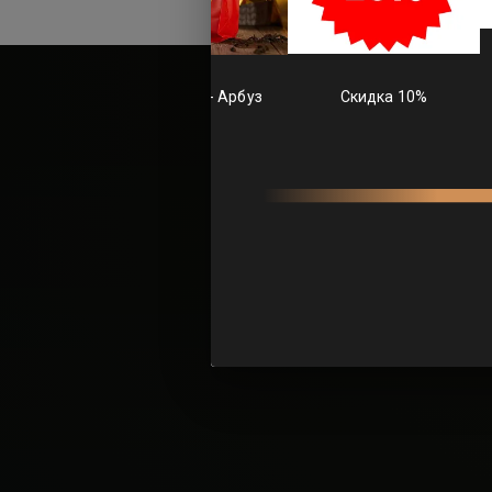
ВЫБОР
Ты, наверняк
атмос
Настоящий кит
код к твоему с