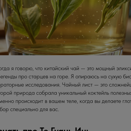
огда я говорю, что китайский чай — это мощный эликси
егенды про старцев на горе. Я опираюсь на сухую би
раторные исследования. Чайный лист — это сложней
торой природа собрала уникальный коктейль полезных
именно происходит в вашем теле, когда вы делаете гло
збор специально для вас.
знать про Те Гуань Инь