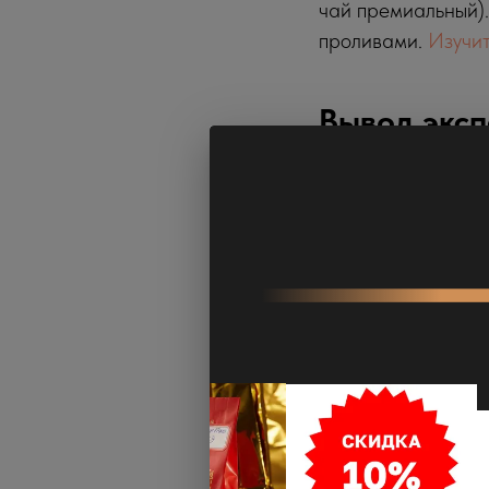
чай премиальный).
проливами.
Изучит
Вывод эксп
Пейте правильный 
крепким иммунитет
знаешь с чего нач
пройти квиз
.
Дмитрий ТуЧай
2026-06-10 03:50
ЧАЙ