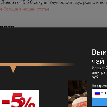
 Далее по 15-20 секунд. Улун отдает вкус ровно и дол
е больше в нашей статье
.
ерта
чай каждый день, и ваш организм скажет вам спасиб
ом и ясной головой. Наука не врет.Кстати, если глаз
ать — залетай в наш квиз. Поможем подобрать китайс
НЫЙ БЛОГ