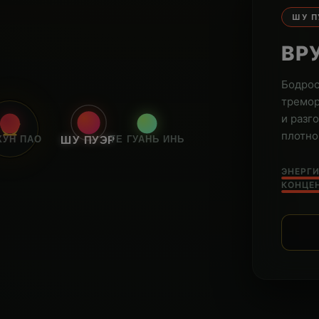
ШУ П
ВР
Бодрос
тремор
и разг
плотно
ХУН ПАО
ТЕ ГУАНЬ ИНЬ
ШУ ПУЭР
ЭНЕРГИ
КОНЦЕ