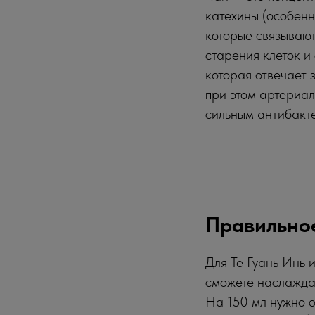
катехины (особен
которые связывают
старения клеток и
которая отвечает 
при этом артериа
сильным антибакте
Правильное
Для Те Гуань Инь 
сможете наслажда
На 150 мл нужно о