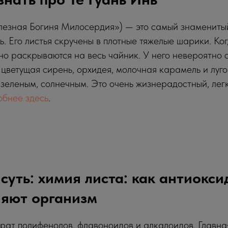
лезная Богиня Милосердия») — это самый знаменитый
. Его листья скручены в плотные тяжелые шарики. Ко
но раскрываются на весь чайник. У него невероятно 
 цветущая сирень, орхидея, молочная карамель и луг
-зеленым, солнечным. Это очень жизнерадостный, лег
обнее здесь
.
суть: химия листа: как антиоксид
няют организм
рат полифенолов, флавоноидов и алкалоидов. Главна