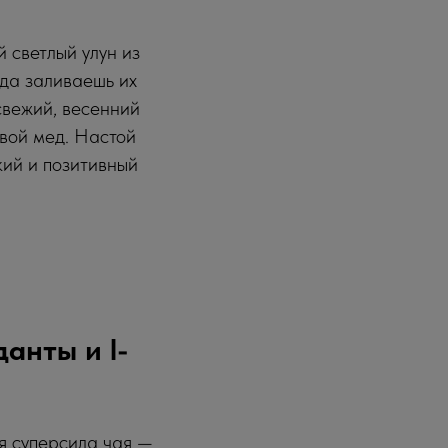
 светлый улун из
гда заливаешь их
свежий, весенний
овой мед. Настой
кий и позитивный
анты и l-
я суперсила чая —