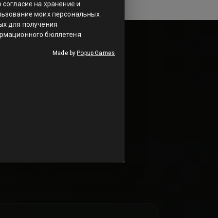
УССТВО
очно передали
о чая.
легальный чит-
ужен тебе прямо