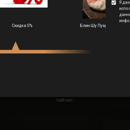
 ЧАЯ – ЭТО ИСК
а, слышал трек «Чайный пьяница». Баста и Гуф в нем т
феру глубоких разговоров и тот самый вайб правильног
айский чай — это не пакетики со вкусом картона. Это 
остоянию. Жми на сферу и выбирай эффект, который н
сейчас.