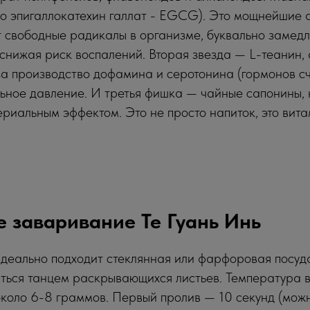
но эпигаллокатехин галлат - EGCG). Это мощнейшие 
 свободные радикалы в организме, буквально замед
 снижая риск воспалений. Вторая звезда — L-теанин,
за производство дофамина и серотонина (гормонов сч
льное давление. И третья фишка — чайные сапонины,
риальным эффектом. Это не просто напиток, это вит
 заваривание Те Гуань Инь
идеально подходит стеклянная или фарфоровая посуд
ться танцем раскрывающихся листьев. Температура 
коло 6-8 граммов. Первый пролив — 10 секунд (можн