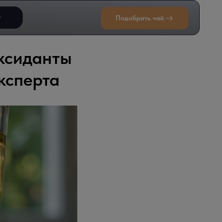
т
Подобрать чай
оксиданты
ксперта