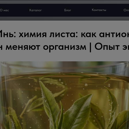
Контакты
О нас
Каталог
Блог
Оп
Инь: химия листа: как анти
н меняют организм | Опыт э