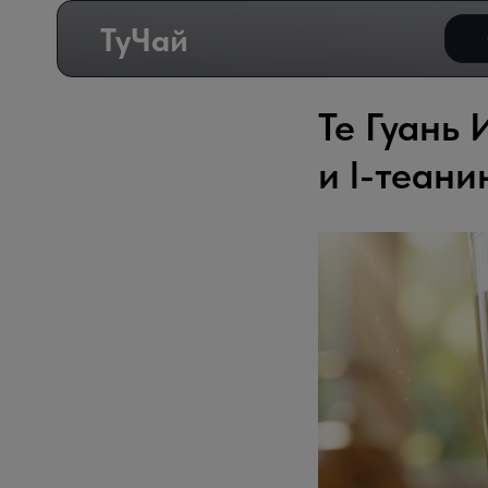
ТуЧай
Те Гуань 
и l-теани