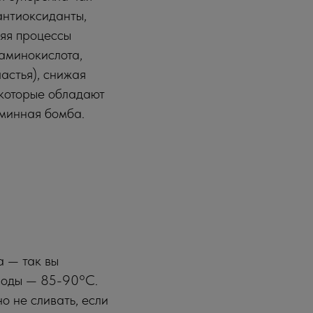
антиоксиданты,
ляя процессы
 аминокислота,
астья), снижая
 которые обладают
аминная бомба.
а — так вы
воды — 85-90°C.
о не сливать, если