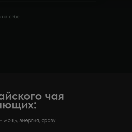
 на себе.
айского чая
ающих:
 мощь, энергия, сразу