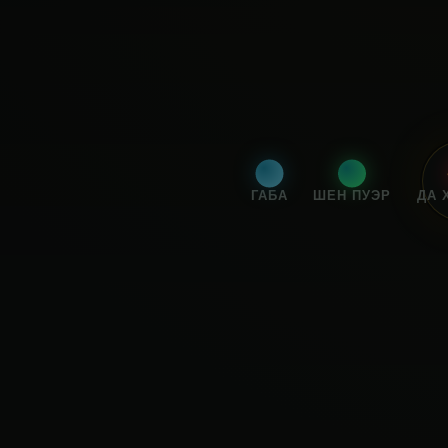
ГАБА
ШЕН ПУЭР
ДА 