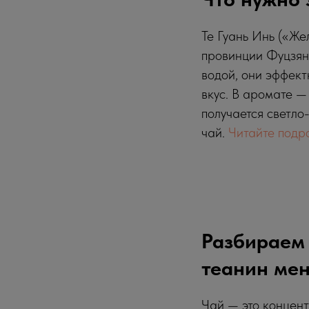
Те Гуань Инь («Же
провинции Фуцзянь
водой, они эффект
вкус. В аромате —
получается светло
чай.
Читайте подр
Разбираем 
теанин ме
Чай — это концент