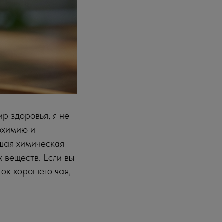
р здоровья, я не
охимию и
шая химическая
 веществ. Если вы
ток хорошего чая,