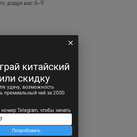
го, радуя вас 6-9
о чистой кожей,
а разбегаются и не
кий чай под вас: