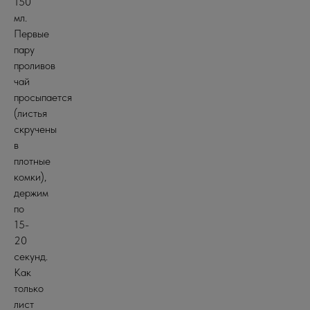
150
мл.
Первые
пару
проливов
чай
просыпается
(листья
скручены
в
плотные
комки),
держим
по
15-
20
секунд.
Как
только
лист