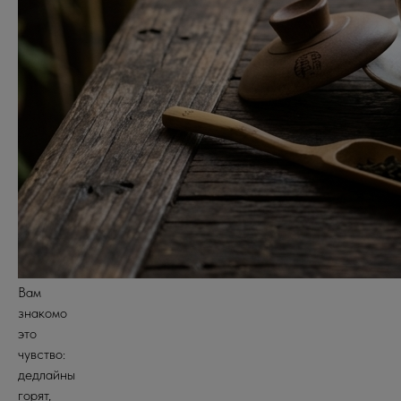
Вам
знакомо
это
чувство:
дедлайны
горят,