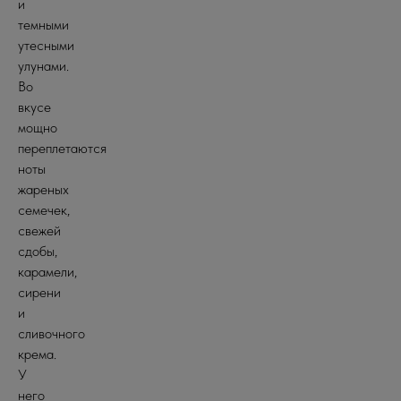
и
темными
утесными
улунами.
Во
вкусе
мощно
переплетаются
ноты
жареных
семечек,
свежей
сдобы,
карамели,
сирени
и
сливочного
крема.
У
него