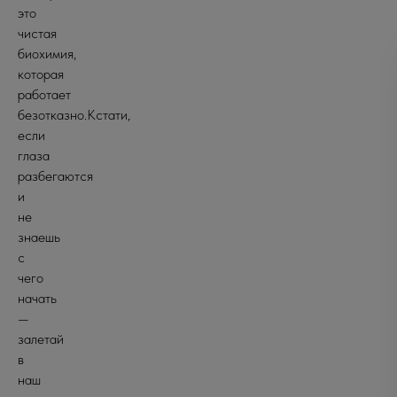
это
чистая
биохимия,
которая
работает
безотказно.Кстати,
если
глаза
разбегаются
и
не
знаешь
с
чего
начать
—
залетай
в
наш