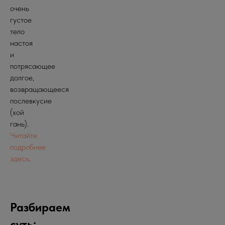
очень
густое
тело
настоя
и
потрясающее
долгое,
возвращающееся
послевкусие
(хой
гань).
Читайте
подробнее
здесь
.
Разбираем
суть: