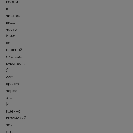
кофеин
в
чистом
виде
часто
бьет
по
нервной
системе
кувалдой.
Я
сам
прошел
через
это.
И
именно
китайский
чай
стал