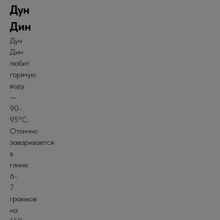
Дун
Дин
Дун
Дин
любит
горячую
воду
—
90-
95°C.
Отлично
заваривается
в
глине.
6-
7
граммов
на