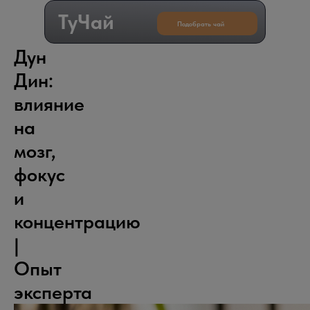
ТуЧай
Подобрать чай
Дун
Дин:
влияние
на
мозг,
фокус
и
концентрацию
|
Опыт
эксперта