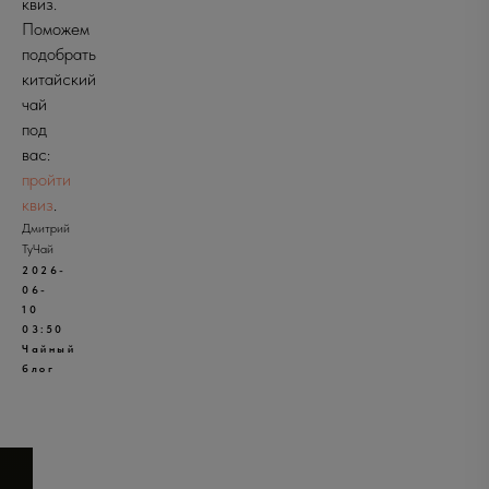
квиз.
Поможем
подобрать
китайский
чай
под
вас:
пройти
квиз
.
Дмитрий
ТуЧай
2026-
06-
10
03:50
Чайный
блог