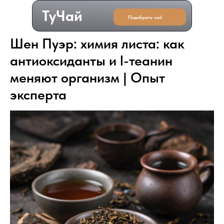
ТуЧай
Подобрать чай
Шен Пуэр: химия листа: как
антиоксиданты и l-теанин
меняют организм | Опыт
эксперта