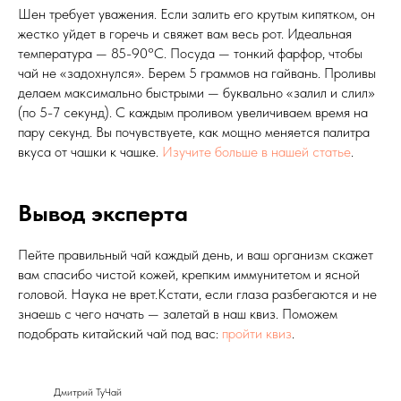
Шен требует уважения. Если залить его крутым кипятком, он
жестко уйдет в горечь и свяжет вам весь рот. Идеальная
температура — 85-90°C. Посуда — тонкий фарфор, чтобы
чай не «задохнулся». Берем 5 граммов на гайвань. Проливы
делаем максимально быстрыми — буквально «залил и слил»
(по 5-7 секунд). С каждым проливом увеличиваем время на
пару секунд. Вы почувствуете, как мощно меняется палитра
вкуса от чашки к чашке.
Изучите больше в нашей статье
.
Вывод эксперта
Пейте правильный чай каждый день, и ваш организм скажет
вам спасибо чистой кожей, крепким иммунитетом и ясной
головой. Наука не врет.Кстати, если глаза разбегаются и не
знаешь с чего начать — залетай в наш квиз. Поможем
подобрать китайский чай под вас:
пройти квиз
.
Дмитрий ТуЧай