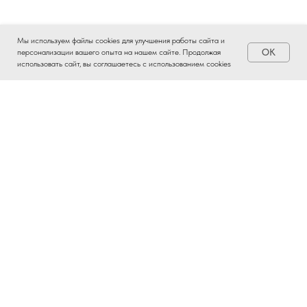
Мы используем файлы cookies для улучшения работы сайта и
OK
персонализации вашего опыта на нашем сайте. Продолжая
использовать сайт, вы соглашаетесь с использованием cookies
ВЫБОР ЧАЯ – ЭТО
ИСКУССТВО
Ты, наверняка, слышал трек «Чайный пьяница».
Баста и Гуф в нем точно передали атмосферу
глубоких разговоров и тот самый вайб
правильного чая.
Настоящий китайский чай — это не пакетики со
вкусом картона. Это легальный чит-код к твоему