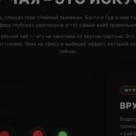
а, слышал трек «Чайный пьяница». Баста и Гуф в нем т
феру глубоких разговоров и тот самый вайб правильног
айский чай — это не пакетики со вкусом картона. Это 
остоянию. Жми на сферу и выбирай эффект, который н
сейчас.
ШУ П
ВР
Бодрос
тремор
и разг