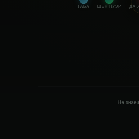
ГАБА
ШЕН ПУЭР
ДА 
Не знаеш