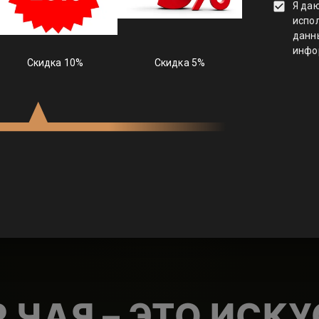
овичкам.
Изучите больше в нашей статье
.
нный листовой чай, и вы больше никогда не
очевиден.Кстати, если глаза разбегаются и не
из. Поможем подобрать китайский чай под вас:
 ЧАЯ – ЭТО ИСК