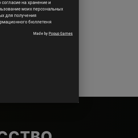
УССТВО