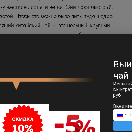
ху жесткие листья и ветки. Они дают быстрый,
астой. Чтобы это можно было пить, туда щедро
ящий китайский чай — это цельный, крупный
ует ароматизаторов, потому что благодаря
 медом, орхидеями, шоколадом или печеным
 10 завариваний (проливов), меняя вкус с
ет после первого.
 Дянь Хун
90-95°C. Подойдет любой заварник. Если
иция 10-15 секунд. Если по-европейски в
настаивать 3-4 минуты. Чай отлично переносит