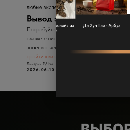
любые эксперименты и прощает ошибки н
Вывод эксперта
Попробуйте хотя бы раз заварить качестве
сможете пить пакетированную пыль. Выбор 
знаешь с чего начать — залетай в наш кв
пройти квиз
.
Дмитрий ТуЧай
2026-06-10 03:50
Чайный блог
ВЫБОР