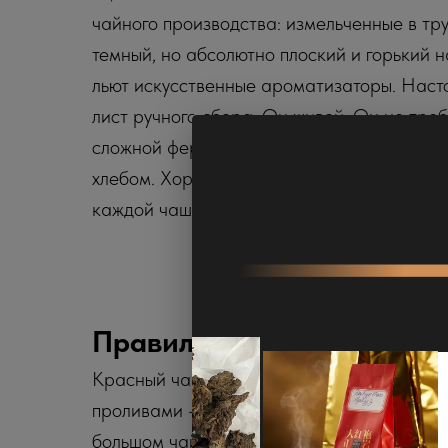
чайного производства: измельченные в тру
темный, но абсолютно плоский и горький н
льют искусственные ароматизаторы. Насто
лист ручного сбора. Он живой. Он не треб
сложной ферментации сам по себе пахнет
хлебом. Хороший чай выдерживает от 5 до
каждой чашкой. Магазинный пакетик умира
Правильное заваривание
Красный чай заваривать просто. Вода — 
проливами — 5 граммов на 150 мл, экспоз
большом чайнике — 4 грамма на 500 мл, 