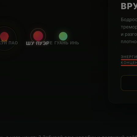
ВР
Бодрос
тремор
и разг
плотно
ХУН ПАО
ТЕ ГУАНЬ ИНЬ
ШУ ПУЭР
ЭНЕРГИ
КОНЦЕ