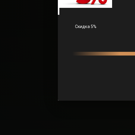
ВЫБОР
Ты, наверняк
атмос
Настоящий кит
код к твоему с