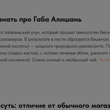
знать про Габа Алишань
о тайваньский улун, который прошел технологию бес
окамерах. В результате в листе образуется бешена
яной кислоты) — мощного природного релаксанта. По
 она сладко-кислая, с нотами печеных яблок, ржаного 
дной кислинкой. Очень сочный и необычный чай.
Чита
суть: отличие от обычного мага