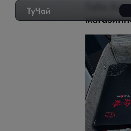
Габа Али
ТуЧай
магазинно