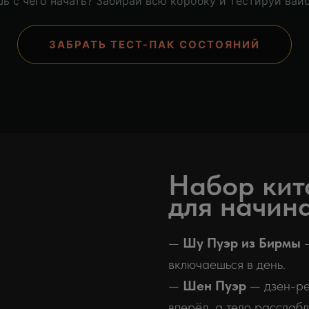
ь с чего начать? Забирай всю коробку и тестируй вайб
ЗАБРАТЬ ТЕСТ-ПАК СОСТОЯНИЙ
Набор кит
для начин
—
Шу Пуэр из Бирмы
—
включаешься в день.
—
Шен Пуэр
— дзен-реж
вперёд, а тело расслабл