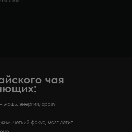
 на себе.
айского чая
ающих:
 мощь, энергия, сразу
им, четкий фокус, мозг летит
ено.