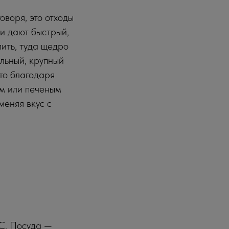
говоря, это отходы
ни дают быстрый,
пить, туда щедро
льный, крупный
что благодаря
м или печеным
меняя вкус с
C. Посуда —