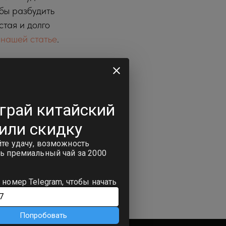
бы разбудить
стая и долго
 нашей статье
.
ше никогда не
разбегаются и не
кий чай под вас: