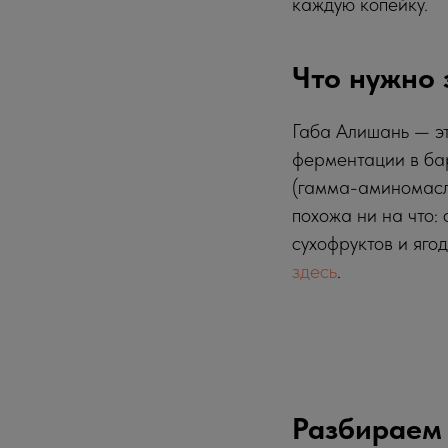
каждую копейку.
Что нужно 
Габа Алишань — эт
ферментации в бар
(гамма-аминомасл
похожа ни на что:
сухофруктов и яго
здесь
.
Разбираем 