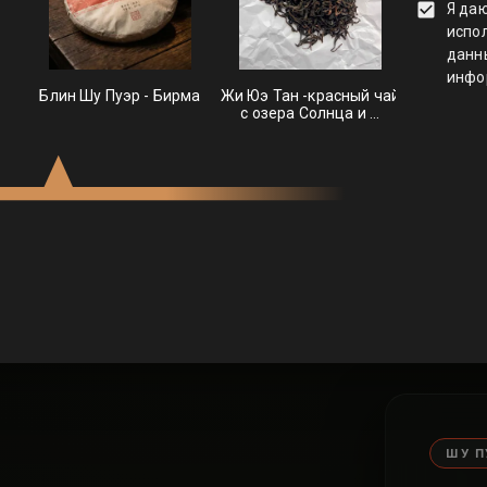
 ЧАЯ – ЭТО ИСК
а, слышал трек «Чайный пьяница». Баста и Гуф в нем т
феру глубоких разговоров и тот самый вайб правильног
айский чай — это не пакетики со вкусом картона. Это 
остоянию. Жми на сферу и выбирай эффект, который н
сейчас.
ШУ П