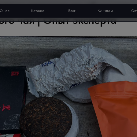
шань: отличие от обычного
Контакты
О нас
Каталог
Блог
Оп
го чая | Опыт эксперта