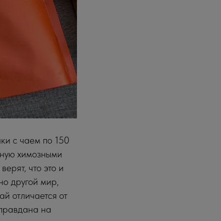
ки с чаем по 150
анную химозными
ерят, что это и
но другой мир,
ай отличается от
оправдана на