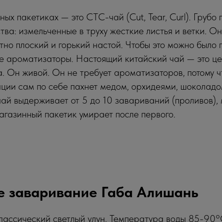
йных пакетиках — это CTC-чай (Cut, Tear, Curl). Грубо 
тва: измельченные в труху жесткие листья и ветки. О
тно плоский и горький настой. Чтобы это можно было 
е ароматизаторы. Настоящий китайский чай — это це
а. Он живой. Он не требует ароматизаторов, потому 
ции сам по себе пахнет медом, орхидеями, шоколадо
ай выдерживает от 5 до 10 завариваний (проливов), 
газинный пакетик умирает после первого.
е заваривание Габа Алишань
лассический светлый улун. Температура воды 85-90°