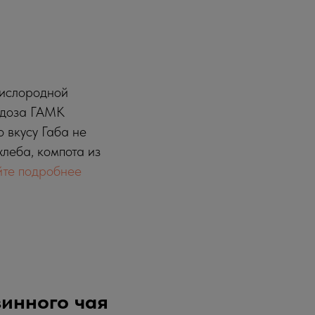
кислородной
я доза ГАМК
 вкусу Габа не
хлеба, компота из
йте подробнее
зинного чая