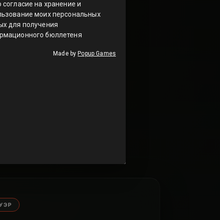
УССТВО
очно передали
о чая.
легальный чит-
ужен тебе прямо
УЭР