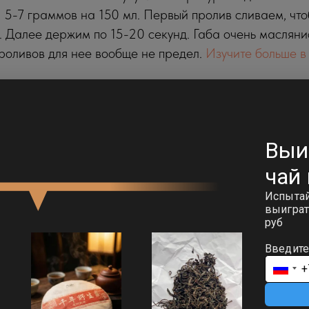
 5-7 граммов на 150 мл. Первый пролив сливаем, что
. Далее держим по 15-20 секунд. Габа очень масляни
роливов для нее вообще не предел.
Изучите больше в
ерта
ы раз заварить качественный листовой чай, и вы боль
тированную пыль. Выбор очевиден.Кстати, если глаза 
ать — залетай в наш квиз. Поможем подобрать китайс
ЧАЙНЫЙ БЛОГ