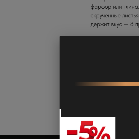
фарфор или глина.
скрученные листья
держит вкус — 8 п
Вывод эксп
Попробуйте хотя б
сможете пить паке
знаешь с чего нач
пройти квиз
.
Дмитрий ТуЧай
2026-06-10 03:50