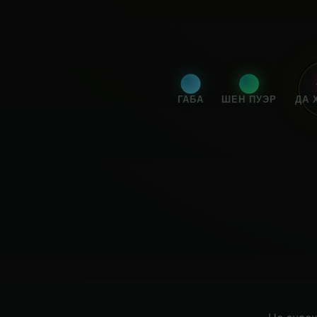
ГАБА
ШЕН ПУЭР
ДА 