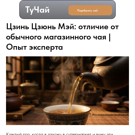
ТуЧай
Подобрать чай
Цзинь Цзюнь Мэй: отличие от
обычного магазинного чая |
Опыт эксперта
Каждый раз, когда я захожу в супермаркет и вижу эти