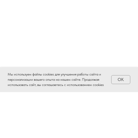
Мы используем файлы cookies для улучшения работы сайта и
OK
персонализации вашего опыта на нашем сайте. Продолжая
использовать сайт, вы соглашаетесь с использованием cookies
ВЫБОР ЧАЯ – ЭТО
ИСКУССТВО