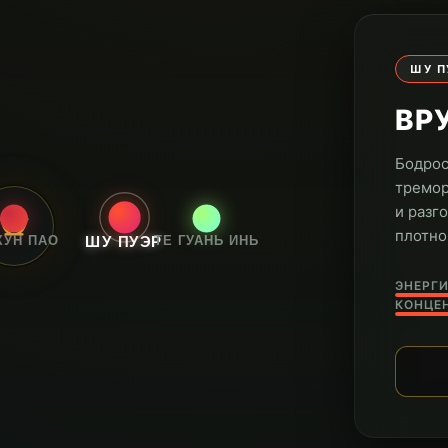
ШУ П
ВР
Бодрос
тремор
и разг
плотно
ХУН ПАО
ТЕ ГУАНЬ ИНЬ
ШУ ПУЭР
ЭНЕРГИ
КОНЦЕ