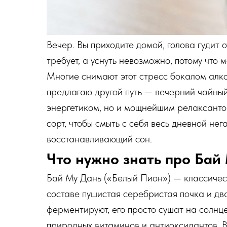
Вечер. Вы приходите домой, голова гудит о
требует, а уснуть невозможно, потому что
Многие снимают этот стресс бокалом алког
предлагаю другой путь — вечерний чайный
энергетиком, но и мощнейшим релаксанто
сорт, чтобы смыть с себя весь дневной нег
восстанавливающий сон.
Что нужно знать про Бай
Бай Му Дань («Белый Пион») — классическ
составе пушистая серебристая почка и дв
ферментируют, его просто сушат на солнце
природных витаминов и антиоксидантов. В