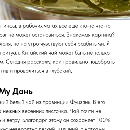
т инфы, в рабочих чатах всё еще кто-то что-то
 мозг не может остановиться. Знакомая картина?
оля, но на утро чувствуют себя разбитыми. Я
 ритуал. Китайский чай может быть не только
м. Сегодня расскажу, как правильно подобрать
атив и провалиться в глубокий,
 Му Дань
ий белый чай из провинции Фуцзянь. В его
а нежных весенних листочка. Чай почти не
 и ветру. Благодаря этому он сохраняет 100%
кус невероятно легкий, изящный, с нотками