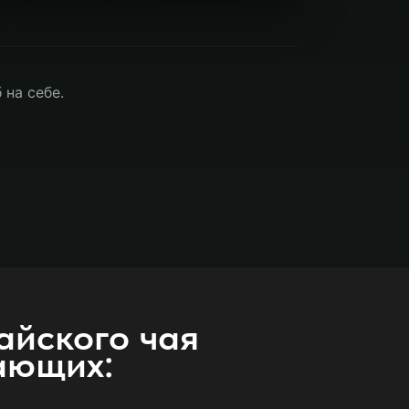
 на себе.
айского чая
ающих: