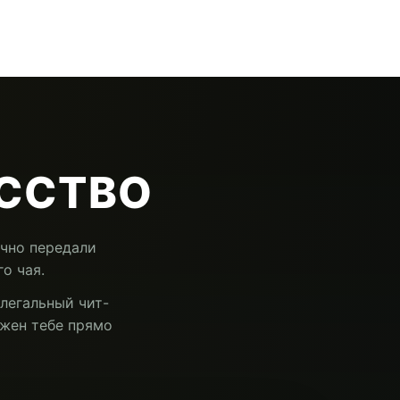
УССТВО
очно передали
о чая.
легальный чит-
ужен тебе прямо