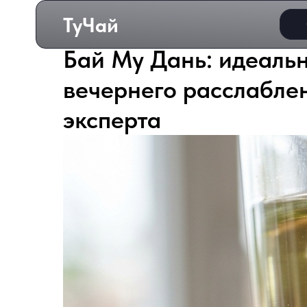
ТуЧай
Бай Му Дань: идеаль
вечернего расслаблен
эксперта