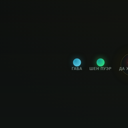
ГАБА
ШЕН ПУЭР
ДА 