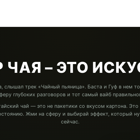
 ЧАЯ – ЭТО ИСК
а, слышал трек «Чайный пьяница». Баста и Гуф в нем т
феру глубоких разговоров и тот самый вайб правильног
айский чай — это не пакетики со вкусом картона. Это 
остоянию. Жми на сферу и выбирай эффект, который н
сейчас.